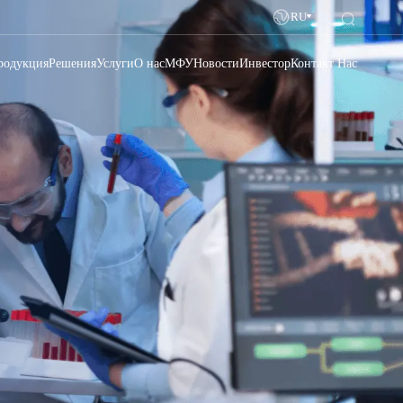
RU
родукция
Решения
Услуги
О нас
МФУ
Новости
Инвестор
Контакт Нас