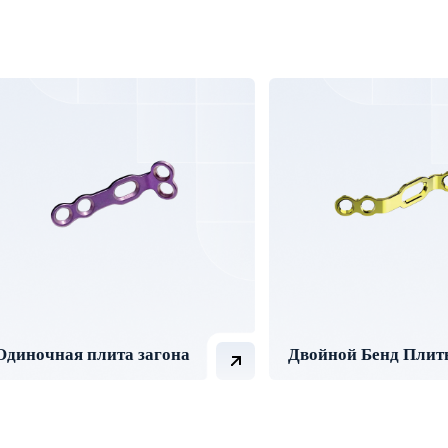
Одиночная плита загона
Двойной Бенд Плит