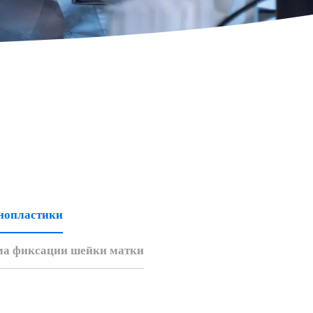
нопластики
ма фиксации шейки матки