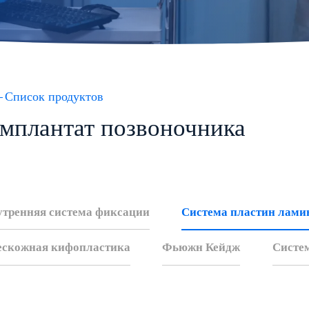
Список продуктов
мплантат позвоночника
утренняя система фиксации
Система пластин лами
ескожная кифопластика
Фьюжн Кейдж
Систе