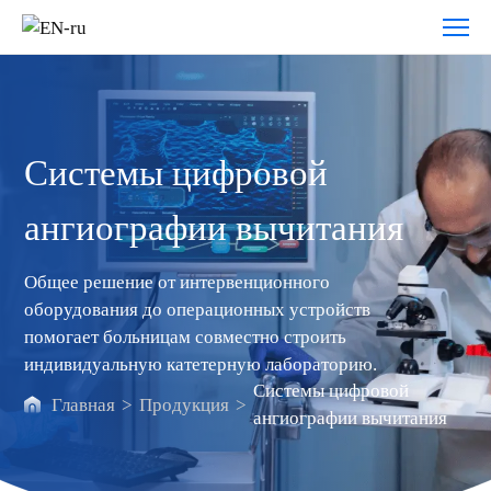
Системы
цифровой
ангиографии
вычитания
Системы цифровой
ангиографии вычитания
Общее решение от интервенционного
оборудования до операционных устройств
помогает больницам совместно строить
индивидуальную катетерную лабораторию.
Системы цифровой
Главная
>
Продукция
>
ангиографии вычитания