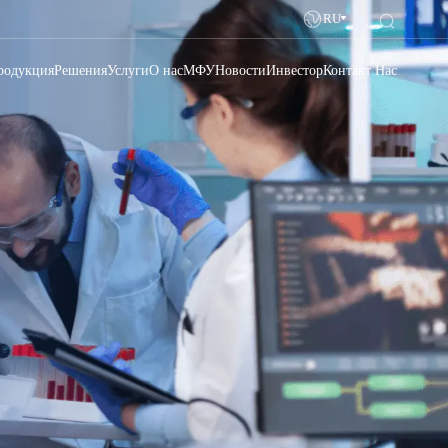
RU
родукция
Решения
Услуги
О нас
МФУ
Новости
Инвестор
Контакт Нас