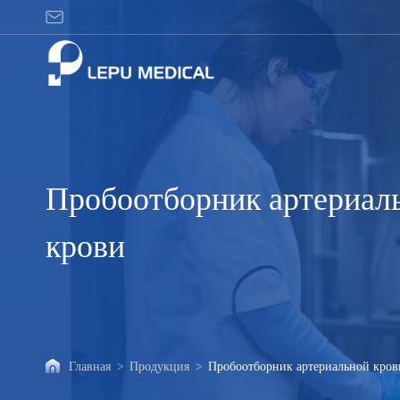
Пробоотборник
артериальной
крови
Пробоотборник артериал
крови
Главная
>
Продукция
>
Пробоотборник артериальной кров