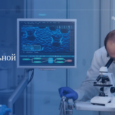
П
ьной
и