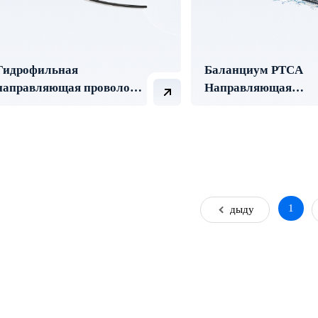
Гидрофильная
Баланциум PTCA
направляющая проволока
Направляющая
Ultraskin
проволока
1
Предыдущая