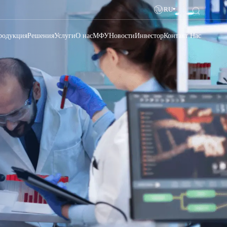
RU
родукция
Решения
Услуги
О нас
МФУ
Новости
Инвестор
Контакт Нас