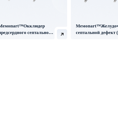
Мемопart™Окклюдер
Мемопart™Желудо
предсердного септального
септальной дефект 
дефекта (ASD)
окклюдер