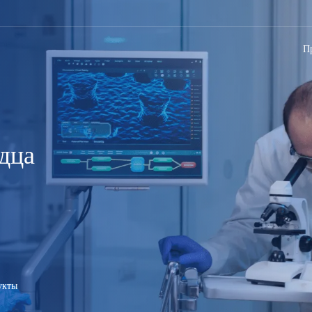
П
дца
укты