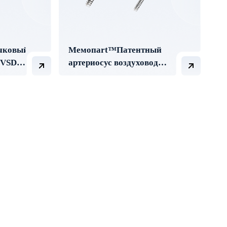
чковый
Мемопart™Патентный
(VSD)
артериосус воздуховод
(КПК) окклюдер