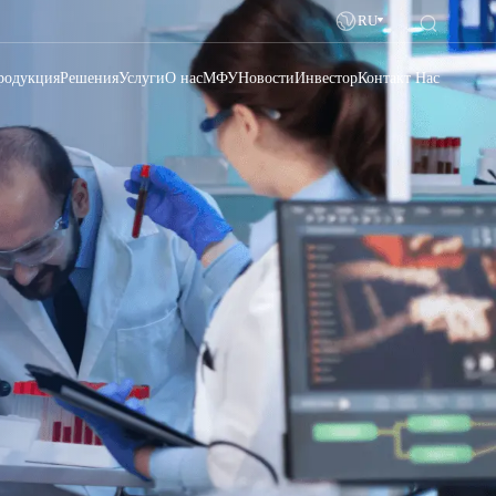
RU
родукция
Решения
Услуги
О нас
МФУ
Новости
Инвестор
Контакт Нас